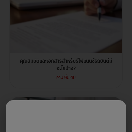
คุณสมบัติและเอกสารสำหรับรีไฟแนนซ์รถยนต์มี
อะไรบ้าง?
อ่านเพิ่มเติม